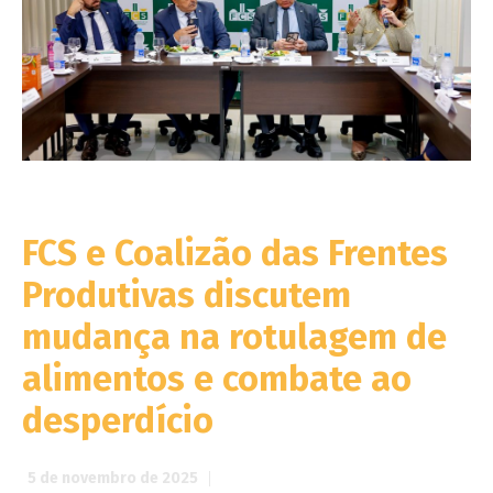
FCS e Coalizão das Frentes
Produtivas discutem
mudança na rotulagem de
alimentos e combate ao
desperdício
5 de novembro de 2025