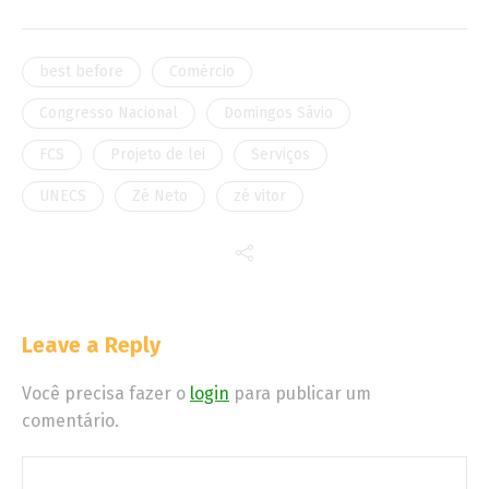
best before
Comércio
Congresso Nacional
Domingos Sávio
FCS
Projeto de lei
Serviços
UNECS
Zé Neto
zé vitor
Leave a Reply
Você precisa fazer o
login
para publicar um
comentário.