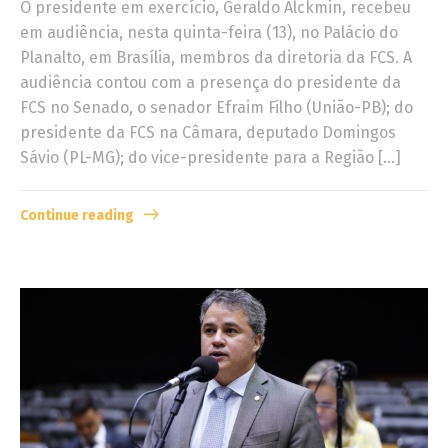
O presidente em exercício, Geraldo Alckmin, recebeu
em audiência, nesta quinta-feira (13), no Palácio do
Planalto, em Brasília, membros da diretoria da FCS. A
audiência contou com a presença do presidente da
FCS no Senado, o senador Efraim Filho (União-PB); do
presidente da FCS na Câmara, deputado Domingos
Sávio (PL-MG); do vice-presidente para a Região […]
Continue reading