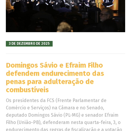
3 DE DEZEMBRO DE 2025
Domingos Sávio e Efraim Filho
defendem endurecimento das
penas para adulteração de
combustíveis
Os presidentes da FCS (Frente Parlamentar de
Comércio e Serviços) na Câmara e no Senado,
deputado Domingos Sávio (PL-MG) e senador Efraim
Filho (União-PB), defenderam nesta quarta-feira, 3, o
endurecimento das regras de fiscalização e a votação