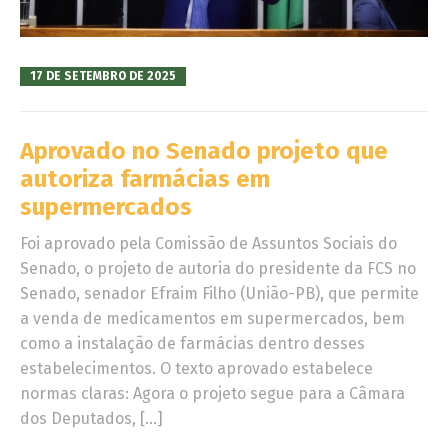
17 DE SETEMBRO DE 2025
Aprovado no Senado projeto que
autoriza farmácias em
supermercados
Foi aprovado pela Comissão de Assuntos Sociais do
Senado, o projeto de autoria do presidente da FCS no
Senado, senador Efraim Filho (União-PB), que permite
a venda de medicamentos em supermercados, bem
como a instalação de farmácias dentro desses
estabelecimentos. O texto aprovado estabelece
normas claras: Agora o projeto segue para a Câmara
dos Deputados, […]