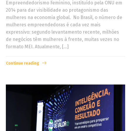
Empreendedorismo Feminino, instituído pela ONU em
2014 para dar visibilidade ao protagonismo das
mulheres na economia global. No Brasil, o número de
mulheres empreendedoras é cada vez mais
expressivo: segundo levantamento recente, milhões
de negócios têm mulheres à frente, muitas vezes no
formato MEI. Atualmente, […]
Continue reading