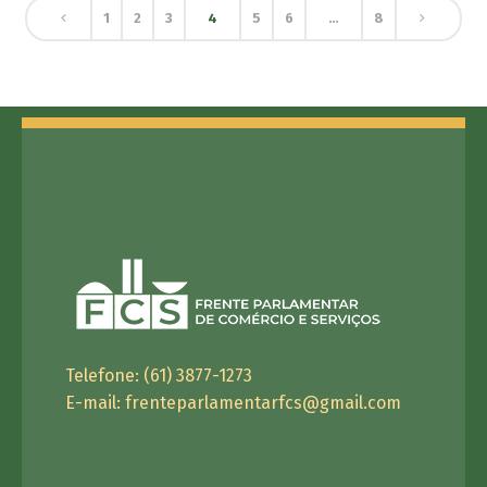
1
2
3
4
5
6
…
8
Telefone: (61) 3877-1273
E-mail:
frenteparlamentarfcs@gmail.com