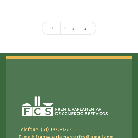
1
2
3
Telefone: (61) 3877-1273
E-mail:
frenteparlamentarfcs@gmail.com