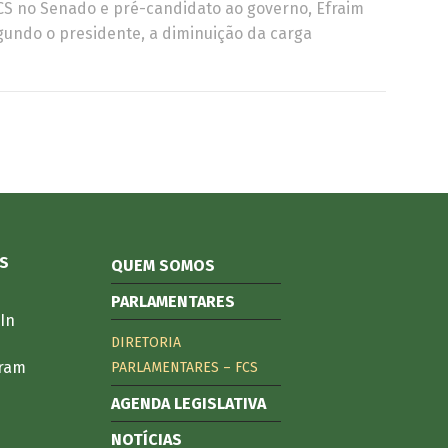
 FCS no Senado e pré-candidato ao governo, Efraim
gundo o presidente, a diminuição da carga
S
QUEM SOMOS
PARLAMENTARES
In
DIRETORIA
gram
PARLAMENTARES – FCS
AGENDA LEGISLATIVA
NOTÍCIAS