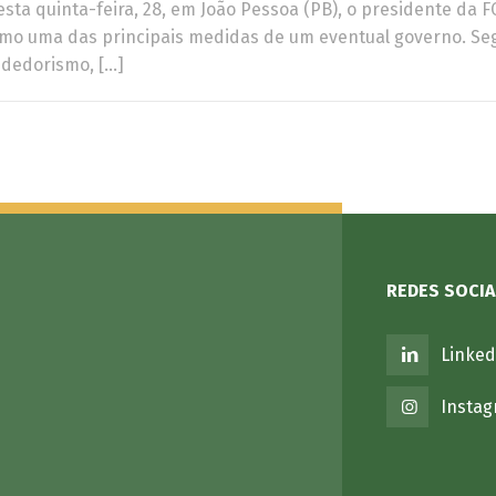
esta quinta-feira, 28, em João Pessoa (PB), o presidente da
omo uma das principais medidas de um eventual governo. Se
ndedorismo, […]
REDES SOCIA
Linked
Insta